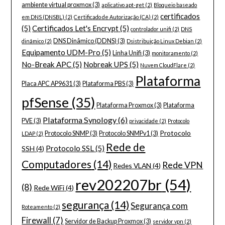
ambiente virtual proxmox
(3)
aplicativo apt-get
(2)
Bloqueio baseado
certificados
em DNS (DNSBL)
(2)
Certificado de Autorização (CA)
(2)
(5)
Certificados Let's Encrypt
(5)
controlador unifi
(2)
DNS
DNS Dinâmico (DDNS)
(3)
dinâmico
(2)
Dsistribuição Linux Debian
(2)
Equipamento UDM-Pro
(5)
Linha Unifi
(3)
monitoramento
(2)
No-Break APC
(5)
Nobreak UPS
(5)
Nuvem CloudFlare
(2)
Plataforma
Placa APC AP9631
(3)
Plataforma PBS
(3)
pfSense
(35)
Plataforma Proxmox
(3)
Plataforma
Plataforma Synology
(6)
PVE
(3)
privacidade
(2)
Protocolo
Protocolo
Protocolo SNMP
(3)
Protocolo SNMPv1
(3)
LDAP
(2)
Rede de
Protocolo SSL
(5)
SSH
(4)
Computadores
(14)
Rede VPN
Redes VLAN
(4)
rev202207br
(54)
(8)
Rede WiFi
(4)
segurança
(14)
Segurança com
Roteamento
(2)
Firewall
(7)
Servidor de Backup Proxmox
(3)
servidor vpn
(2)