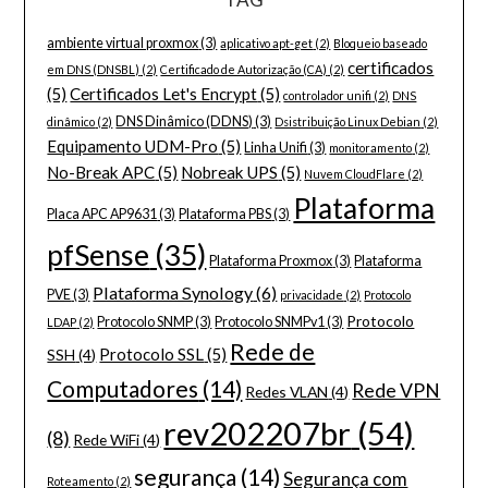
ambiente virtual proxmox
(3)
aplicativo apt-get
(2)
Bloqueio baseado
certificados
em DNS (DNSBL)
(2)
Certificado de Autorização (CA)
(2)
(5)
Certificados Let's Encrypt
(5)
controlador unifi
(2)
DNS
DNS Dinâmico (DDNS)
(3)
dinâmico
(2)
Dsistribuição Linux Debian
(2)
Equipamento UDM-Pro
(5)
Linha Unifi
(3)
monitoramento
(2)
No-Break APC
(5)
Nobreak UPS
(5)
Nuvem CloudFlare
(2)
Plataforma
Placa APC AP9631
(3)
Plataforma PBS
(3)
pfSense
(35)
Plataforma Proxmox
(3)
Plataforma
Plataforma Synology
(6)
PVE
(3)
privacidade
(2)
Protocolo
Protocolo
Protocolo SNMP
(3)
Protocolo SNMPv1
(3)
LDAP
(2)
Rede de
Protocolo SSL
(5)
SSH
(4)
Computadores
(14)
Rede VPN
Redes VLAN
(4)
rev202207br
(54)
(8)
Rede WiFi
(4)
segurança
(14)
Segurança com
Roteamento
(2)