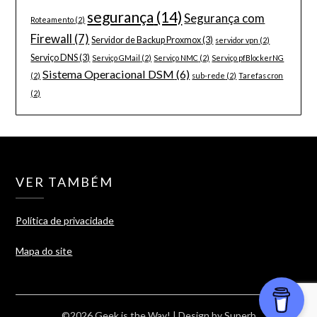
segurança
(14)
Segurança com
Roteamento
(2)
Firewall
(7)
Servidor de Backup Proxmox
(3)
servidor vpn
(2)
Serviço DNS
(3)
Serviço GMail
(2)
Serviço NMC
(2)
Serviço pfBlockerNG
Sistema Operacional DSM
(6)
(2)
sub-rede
(2)
Tarefas cron
(2)
VER TAMBÉM
Política de privacidade
Mapa do site
©2026 Geek is the Way!
| Design by
Superb