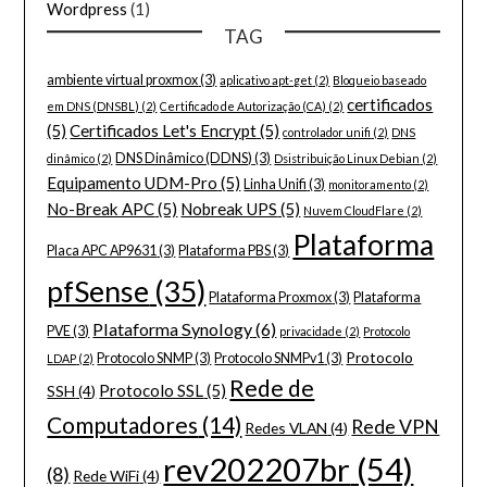
Wordpress
(1)
TAG
ambiente virtual proxmox
(3)
aplicativo apt-get
(2)
Bloqueio baseado
certificados
em DNS (DNSBL)
(2)
Certificado de Autorização (CA)
(2)
(5)
Certificados Let's Encrypt
(5)
controlador unifi
(2)
DNS
DNS Dinâmico (DDNS)
(3)
dinâmico
(2)
Dsistribuição Linux Debian
(2)
Equipamento UDM-Pro
(5)
Linha Unifi
(3)
monitoramento
(2)
No-Break APC
(5)
Nobreak UPS
(5)
Nuvem CloudFlare
(2)
Plataforma
Placa APC AP9631
(3)
Plataforma PBS
(3)
pfSense
(35)
Plataforma Proxmox
(3)
Plataforma
Plataforma Synology
(6)
PVE
(3)
privacidade
(2)
Protocolo
Protocolo
Protocolo SNMP
(3)
Protocolo SNMPv1
(3)
LDAP
(2)
Rede de
Protocolo SSL
(5)
SSH
(4)
Computadores
(14)
Rede VPN
Redes VLAN
(4)
rev202207br
(54)
(8)
Rede WiFi
(4)