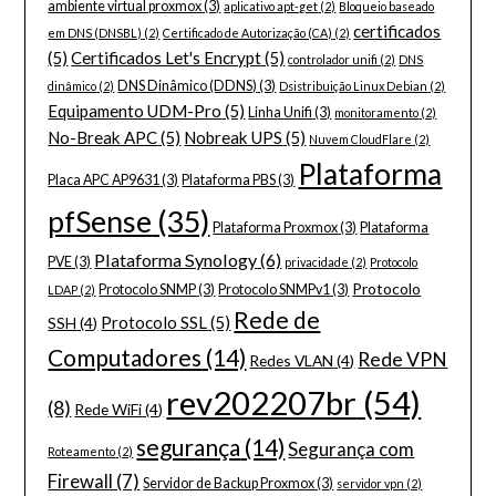
ambiente virtual proxmox
(3)
aplicativo apt-get
(2)
Bloqueio baseado
certificados
em DNS (DNSBL)
(2)
Certificado de Autorização (CA)
(2)
(5)
Certificados Let's Encrypt
(5)
controlador unifi
(2)
DNS
DNS Dinâmico (DDNS)
(3)
dinâmico
(2)
Dsistribuição Linux Debian
(2)
Equipamento UDM-Pro
(5)
Linha Unifi
(3)
monitoramento
(2)
No-Break APC
(5)
Nobreak UPS
(5)
Nuvem CloudFlare
(2)
Plataforma
Placa APC AP9631
(3)
Plataforma PBS
(3)
pfSense
(35)
Plataforma Proxmox
(3)
Plataforma
Plataforma Synology
(6)
PVE
(3)
privacidade
(2)
Protocolo
Protocolo
Protocolo SNMP
(3)
Protocolo SNMPv1
(3)
LDAP
(2)
Rede de
Protocolo SSL
(5)
SSH
(4)
Computadores
(14)
Rede VPN
Redes VLAN
(4)
rev202207br
(54)
(8)
Rede WiFi
(4)
segurança
(14)
Segurança com
Roteamento
(2)
Firewall
(7)
Servidor de Backup Proxmox
(3)
servidor vpn
(2)