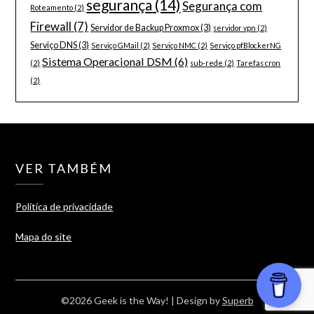
segurança
(14)
Segurança com
Roteamento
(2)
Firewall
(7)
Servidor de Backup Proxmox
(3)
servidor vpn
(2)
Serviço DNS
(3)
Serviço GMail
(2)
Serviço NMC
(2)
Serviço pfBlockerNG
Sistema Operacional DSM
(6)
(2)
sub-rede
(2)
Tarefas cron
(2)
VER TAMBÉM
Política de privacidade
Mapa do site
©2026 Geek is the Way!
| Design by
Superb