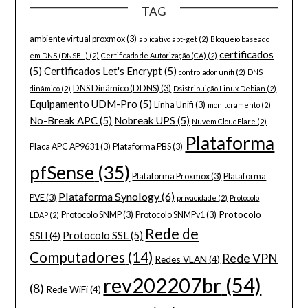
TAG
ambiente virtual proxmox
(3)
aplicativo apt-get
(2)
Bloqueio baseado
certificados
em DNS (DNSBL)
(2)
Certificado de Autorização (CA)
(2)
(5)
Certificados Let's Encrypt
(5)
controlador unifi
(2)
DNS
DNS Dinâmico (DDNS)
(3)
dinâmico
(2)
Dsistribuição Linux Debian
(2)
Equipamento UDM-Pro
(5)
Linha Unifi
(3)
monitoramento
(2)
No-Break APC
(5)
Nobreak UPS
(5)
Nuvem CloudFlare
(2)
Plataforma
Placa APC AP9631
(3)
Plataforma PBS
(3)
pfSense
(35)
Plataforma Proxmox
(3)
Plataforma
Plataforma Synology
(6)
PVE
(3)
privacidade
(2)
Protocolo
Protocolo
Protocolo SNMP
(3)
Protocolo SNMPv1
(3)
LDAP
(2)
Rede de
Protocolo SSL
(5)
SSH
(4)
Computadores
(14)
Rede VPN
Redes VLAN
(4)
rev202207br
(54)
(8)
Rede WiFi
(4)