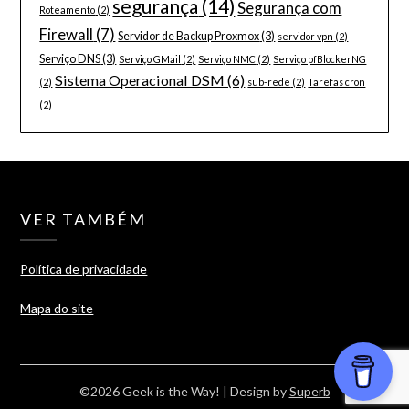
segurança
(14)
Segurança com
Roteamento
(2)
Firewall
(7)
Servidor de Backup Proxmox
(3)
servidor vpn
(2)
Serviço DNS
(3)
Serviço GMail
(2)
Serviço NMC
(2)
Serviço pfBlockerNG
Sistema Operacional DSM
(6)
(2)
sub-rede
(2)
Tarefas cron
(2)
VER TAMBÉM
Política de privacidade
Mapa do site
©2026 Geek is the Way!
| Design by
Superb