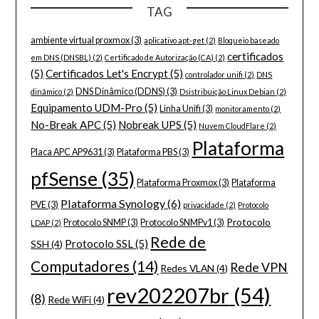
TAG
ambiente virtual proxmox
(3)
aplicativo apt-get
(2)
Bloqueio baseado
certificados
em DNS (DNSBL)
(2)
Certificado de Autorização (CA)
(2)
(5)
Certificados Let's Encrypt
(5)
controlador unifi
(2)
DNS
DNS Dinâmico (DDNS)
(3)
dinâmico
(2)
Dsistribuição Linux Debian
(2)
Equipamento UDM-Pro
(5)
Linha Unifi
(3)
monitoramento
(2)
No-Break APC
(5)
Nobreak UPS
(5)
Nuvem CloudFlare
(2)
Plataforma
Placa APC AP9631
(3)
Plataforma PBS
(3)
pfSense
(35)
Plataforma Proxmox
(3)
Plataforma
Plataforma Synology
(6)
PVE
(3)
privacidade
(2)
Protocolo
Protocolo
Protocolo SNMP
(3)
Protocolo SNMPv1
(3)
LDAP
(2)
Rede de
Protocolo SSL
(5)
SSH
(4)
Computadores
(14)
Rede VPN
Redes VLAN
(4)
rev202207br
(54)
(8)
Rede WiFi
(4)