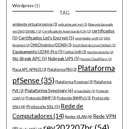
Wordpress
(1)
TAG
ambiente virtual proxmox
(3)
aplicativo apt-get
(2)
Bloqueio baseado
certificados
em DNS (DNSBL)
(2)
Certificado de Autorização (CA)
(2)
(5)
Certificados Let's Encrypt
(5)
controlador unifi
(2)
DNS
DNS Dinâmico (DDNS)
(3)
dinâmico
(2)
Dsistribuição Linux Debian
(2)
Equipamento UDM-Pro
(5)
Linha Unifi
(3)
monitoramento
(2)
No-Break APC
(5)
Nobreak UPS
(5)
Nuvem CloudFlare
(2)
Plataforma
Placa APC AP9631
(3)
Plataforma PBS
(3)
pfSense
(35)
Plataforma Proxmox
(3)
Plataforma
Plataforma Synology
(6)
PVE
(3)
privacidade
(2)
Protocolo
Protocolo
Protocolo SNMP
(3)
Protocolo SNMPv1
(3)
LDAP
(2)
Rede de
Protocolo SSL
(5)
SSH
(4)
Computadores
(14)
Rede VPN
Redes VLAN
(4)
rev202207br
(54)
(8)