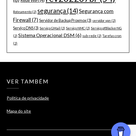
Rede WiFi
(4)
segurança
(14)
Segurança com
Roteamento
(2)
Firewall
(7)
Servidor de Backup Proxmox
(3)
servidor vpn
(2)
Serviço DNS
(3)
Serviço GMail
(2)
Serviço NMC
(2)
Serviço pfBlockerNG
Sistema Operacional DSM
(6)
(2)
sub-rede
(2)
Tarefas cron
(2)
VER TAMBÉM
Política de privacidade
Mapa do site