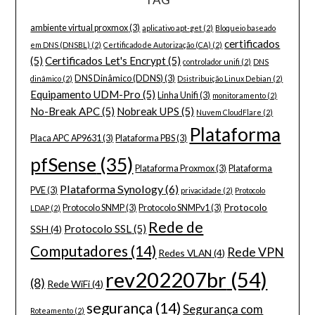
ambiente virtual proxmox
(3)
aplicativo apt-get
(2)
Bloqueio baseado
certificados
em DNS (DNSBL)
(2)
Certificado de Autorização (CA)
(2)
(5)
Certificados Let's Encrypt
(5)
controlador unifi
(2)
DNS
DNS Dinâmico (DDNS)
(3)
dinâmico
(2)
Dsistribuição Linux Debian
(2)
Equipamento UDM-Pro
(5)
Linha Unifi
(3)
monitoramento
(2)
No-Break APC
(5)
Nobreak UPS
(5)
Nuvem CloudFlare
(2)
Plataforma
Placa APC AP9631
(3)
Plataforma PBS
(3)
pfSense
(35)
Plataforma Proxmox
(3)
Plataforma
Plataforma Synology
(6)
PVE
(3)
privacidade
(2)
Protocolo
Protocolo
Protocolo SNMP
(3)
Protocolo SNMPv1
(3)
LDAP
(2)
Rede de
Protocolo SSL
(5)
SSH
(4)
Computadores
(14)
Rede VPN
Redes VLAN
(4)
rev202207br
(54)
(8)
Rede WiFi
(4)
segurança
(14)
Segurança com
Roteamento
(2)