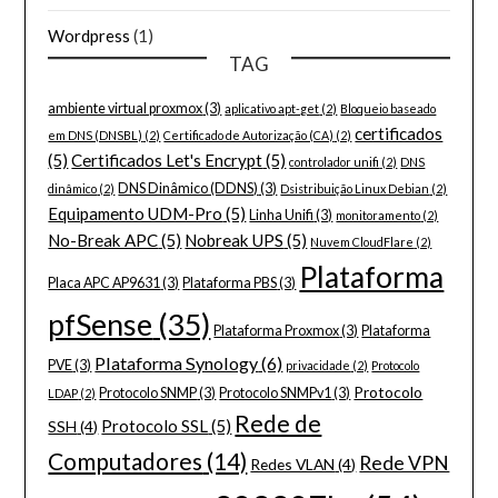
Wordpress
(1)
TAG
ambiente virtual proxmox
(3)
aplicativo apt-get
(2)
Bloqueio baseado
certificados
em DNS (DNSBL)
(2)
Certificado de Autorização (CA)
(2)
(5)
Certificados Let's Encrypt
(5)
controlador unifi
(2)
DNS
DNS Dinâmico (DDNS)
(3)
dinâmico
(2)
Dsistribuição Linux Debian
(2)
Equipamento UDM-Pro
(5)
Linha Unifi
(3)
monitoramento
(2)
No-Break APC
(5)
Nobreak UPS
(5)
Nuvem CloudFlare
(2)
Plataforma
Placa APC AP9631
(3)
Plataforma PBS
(3)
pfSense
(35)
Plataforma Proxmox
(3)
Plataforma
Plataforma Synology
(6)
PVE
(3)
privacidade
(2)
Protocolo
Protocolo
Protocolo SNMP
(3)
Protocolo SNMPv1
(3)
LDAP
(2)
Rede de
Protocolo SSL
(5)
SSH
(4)
Computadores
(14)
Rede VPN
Redes VLAN
(4)