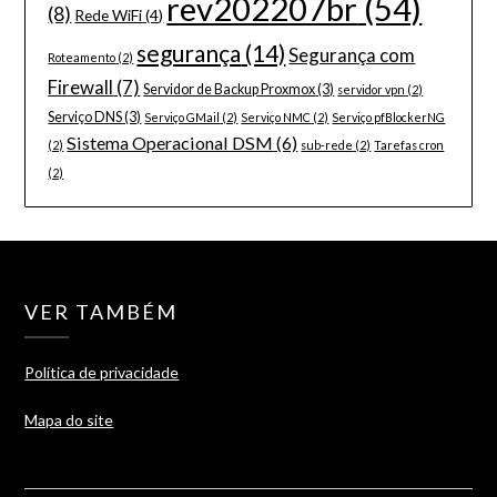
rev202207br
(54)
(8)
Rede WiFi
(4)
segurança
(14)
Segurança com
Roteamento
(2)
Firewall
(7)
Servidor de Backup Proxmox
(3)
servidor vpn
(2)
Serviço DNS
(3)
Serviço GMail
(2)
Serviço NMC
(2)
Serviço pfBlockerNG
Sistema Operacional DSM
(6)
(2)
sub-rede
(2)
Tarefas cron
(2)
VER TAMBÉM
Política de privacidade
Mapa do site