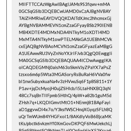
MIIFTTCCAzWgAwIBAgIJAMs9S3fqwv+mMA
0GCSqGSIb3DQEBCwUAMD0xCzAJBgNVBAY
TAlZHMRIwEAYDVQQKDAlTdXJmc2hhcmsxGj
AYBgNVBAMMEVN1cmZzaGFyayBSb290IENB
MB4XDTE4MDMxNDA4NTkyM1oXDTI4MD
MxMTA4NTkyM1owPTELMAkGA1UEBhMCVk
cxEjAQBgNVBAoMCVN1cmZzaGFyazEaMBgG
A1UEAwwRU3VyZnNoYXJrIFJvb3QgQ0EwggIi
MA0GCSqGSIb3DQEBAQUAA4ICDwAwggIKA
oICAQDEGMNj0aisM63oSkmVJyZPaYX7aPsZ
tzsxo6m6p5Wta3MGASoryRsBuRaH6VVa0fw
bI1nw5ubyxkuaNa4v3zHVwuSq6F1p8S811+1Y
P1av+jqDcMyojH0ujZSHIcb/i5LtaHNXBQ3qN
48Cc7sqBnTIIFpmb5HthQ/4pW+a82b1guM5d
ZHsh7q+LKQDIGmvtMtO1+NEnmj81BApFayi
aD1ggvwDI4x7o/Y3ksfWSCHnqXGyqzSFLh8Q
uQrTmWUm84YHGFxoI1/8AKdIyVoB6BjcaMK
tKs/pbctk6vkzmYf0XmGovDKPQF6MwUekchLj
B5gSBNnptSQ9kNgnTLqi0OpSwI6ixX52Ksva6