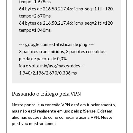
tempo=1.978ms

64 bytes de 216.58.217.46: icmp_seq=1 ttl=120 
tempo=2.670ms

64 bytes de 216.58.217.46: icmp_seq=2 ttl=120 
tempo=1.940ms

--- google.com estatísticas de ping ---

3 pacotes transmitidos, 3 pacotes recebidos, 
perda de pacote de 0,0%

ida e volta min/avg/max/stddev = 
1.940/2.196/2.670/0.336 ms
Passando o tráfego pela VPN
Neste ponto, sua conexão VPN está em funcionamento,
mas não está realmente em uso pelo pfSense. Existem
algumas opções de como começar a usar a VPN. Neste
post vou mostrar como: