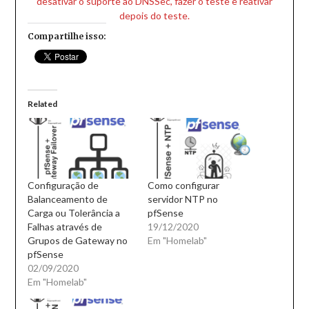
desativar o suporte ao DNSSec, fazer o teste e reativar
depois do teste.
Compartilhe isso:
Related
Configuração de
Como configurar
Balanceamento de
servidor NTP no
Carga ou Tolerância a
pfSense
Falhas através de
19/12/2020
Grupos de Gateway no
Em "Homelab"
pfSense
02/09/2020
Em "Homelab"