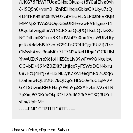
/UKG75FkWfFUogGNbpOkuz+et5Y0aIEiyg0yh
6/l5Q5h8+yom0HZnREHhqieGbkaGKLkyu7zQ
4D4tRK/mBhd8nv+09GtPEG+D5LPbabFVxKjB
MP4Vp24WuSUOqcGSsURHevawPVBfgmsxf1
UCjelaIwngdh6WfNCRXa5QQPQTKubQvkvXO
NCDdhmdXQccnRX1nJWhPYi0onffvjsWUfztRy
psKzX4dvM9k7xnIcGSGEnCC4RCgt1UiZIj7frc
CMssbA6vJ9naM0s7JF7N3VKeHJtqe1OCRHM
YnWUZt9vrqX6IoIHlZCoLlv39wFW9QNxelcA
OCVbD+19MZ0ZXt7LitjIqe7yF5WxDQN4xru
087FzQ4Hfj7eH1SNLLyKZkA1eecjmRoi/OoqA
t7afSnwtQLtMUc2bQDg6rHt5C0e4dCLqP/9P
GZTSJiwmtRHJ/N5qYWIh9ju83APvLm/AGBTR
2pXmj9G3KdVOkpIC7L35dI623cSEC3Q3UZut
sEm/UplsM=

-----END CERTIFICATE-----
Uma vez feito, clique em
Salvar
.