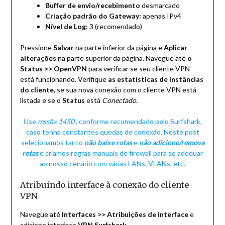
Buffer de envio/recebimento
desmarcado
Criação padrão do Gateway:
apenas IPv4
Nível de Log:
3 (recomendado)
Pressione
Salvar
na parte inferior da página e
Aplicar
alterações
na parte superior da página. Navegue até
o
Status >> OpenVPN
para verificar se seu cliente VPN
está funcionando. Verifique
as estatísticas de instâncias
do cliente
, se sua nova conexão com o cliente VPN está
listada e se o
Status
está
Conectado.
Use
mssfix 1450
, conforme recomendado pelo Surfshark,
caso tenha constantes quedas de conexão. Neste post
selecionamos tanto
não baixe rotas
e
não adicione/remova
rotas
e criamos regras manuais de firewall para se adequar
ao nosso cenário com várias LANs, VLANs, etc.
Atribuindo interface à conexão do cliente
VPN
Navegue até
Interfaces >> Atribuições de interface
e
adicione interface
VPN Surfshark
.