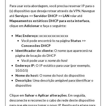
Para usar esta abordagem, você precisa reservar IP para o
(s) dispositivo que deseja rotear através da VPN. Navegue
até
Serviços >> Servidor DHCP >> LAN
rolar até
Mapeamentos estáticos DHCP para esta interface
,
clique em
Adicionar
e faça o seguinte:
Mac Endereço:
xx:xx:xx:xx:xx:xx:xx
Você pode encontrá-lo na página
Status >>
Concessões DHCP
Identificador do cliente:
O nome que aparecerá na
página de locação do DHCP
Você pode usar o
nome do host
Endereço IP:
O IP estático para usar (por exemplo,
10.0.0.5)
Nome do host:
O nome do host do dispositivo
Descrição:
Uma descrição amigável para identificar o
dispositivo
Clique em
Salvar
e
Aplicar alterações
. Em seguida,
desconecte e reconecte o cabo de rede deste dispositivo
para que ele possa tomar o novo IP. Repita esta etapa para