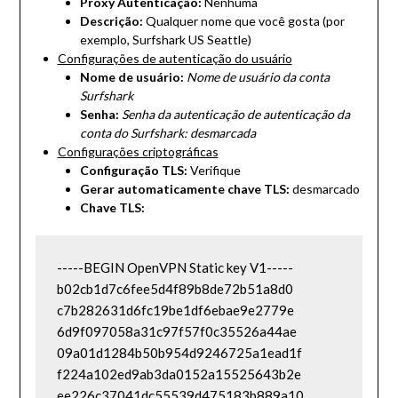
Proxy Autenticação:
Nenhuma
Descrição:
Qualquer nome que você gosta (por
exemplo, Surfshark US Seattle)
Configurações de autenticação do usuário
Nome de usuário:
Nome de usuário da conta
Surfshark
Senha:
Senha da autenticação de autenticação da
conta do Surfshark: desmarcada
Configurações criptográficas
Configuração TLS:
Verifique
Gerar automaticamente chave TLS:
desmarcado
Chave TLS:
-----BEGIN OpenVPN Static key V1-----

b02cb1d7c6fee5d4f89b8de72b51a8d0

c7b282631d6fc19be1df6ebae9e2779e

6d9f097058a31c97f57f0c35526a44ae

09a01d1284b50b954d9246725a1ead1f

f224a102ed9ab3da0152a15525643b2e

ee226c37041dc55539d475183b889a10
