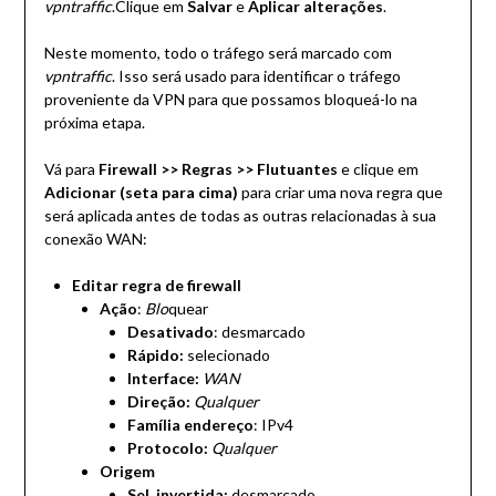
vpntraffic
.Clique em
Salvar
e
Aplicar alterações
.
Neste momento, todo o tráfego será marcado com
vpntraffic
. Isso será usado para identificar o tráfego
proveniente da VPN para que possamos bloqueá-lo na
próxima etapa.
Vá para
Firewall >> Regras >> Flutuantes
e clique em
Adicionar (seta para cima)
para criar uma nova regra que
será aplicada antes de todas as outras relacionadas à sua
conexão WAN:
Editar regra de firewall
Ação
:
Blo
quear
Desativado
: desmarcado
Rápido:
selecionado
Interface:
WAN
Direção:
Qualquer
Família endereço
: IPv4
Protocolo:
Qualquer
Origem
Sel. invertida:
desmarcado