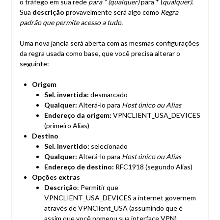
o tráfego em sua rede
para * (qualquer)
para * (
qualquer)
.
Sua
descrição
provavelmente será algo como
Regra
padrão que permite acesso a tudo.
Uma nova janela será aberta com as mesmas configurações
da regra usada como base, que você precisa alterar o
seguinte:
Origem
Sel. invertida:
desmarcado
Qualquer:
Alterá-lo para
Host único ou Alias
Endereço da origem:
VPNCLIENT_USA_DEVICES
(primeiro Alias)
Destino
Sel. invertido:
selecionado
Qualquer:
Alterá-lo para
Host único ou Alias
Endereço de destino:
RFC1918 (segundo Alias)
Opções extras
Descrição
: Permitir que
VPNCLIENT_USA_DEVICES a internet governem
através de VPNClient_USA (assumindo que é
assim que você nomeou sua interface VPN)