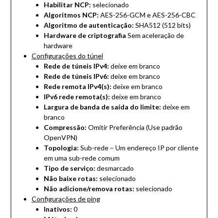
Habilitar NCP:
selecionado
Algoritmos NCP:
AES-256-GCM e AES-256-CBC
Algoritmo de autenticação:
SHA512 (512 bits)
Hardware de criptografia
Sem aceleração de
hardware
Configurações do túnel
Rede de túneis IPv4:
deixe em branco
Rede de túneis IPv6:
deixe em branco
Rede remota IPv4(s):
deixe em branco
IPv6 rede remota(s):
deixe em branco
Largura de banda de saída do limite:
deixe em
branco
Compressão:
Omitir Preferência (Use padrão
OpenVPN)
Topologia:
Sub-rede – Um endereço IP por cliente
em uma sub-rede comum
Tipo de serviço:
desmarcado
Não baixe rotas:
selecionado
Não adicione/remova rotas:
selecionado
Configurações de ping
Inativos:
0