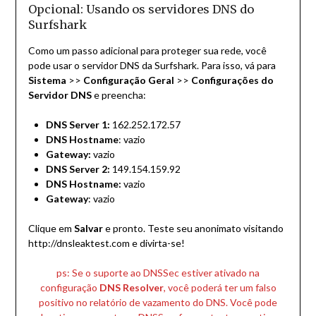
Opcional: Usando os servidores DNS do
Surfshark
Como um passo adicional para proteger sua rede, você
pode usar o servidor DNS da Surfshark. Para isso, vá para
Sistema
>>
Configuração Geral
>>
Configurações do
Servidor DNS
e preencha:
DNS Server 1:
162.252.172.57
DNS Hostname
: vazio
Gateway:
vazio
DNS Server 2:
149.154.159.92
DNS Hostname:
vazio
Gateway
: vazio
Clique em
Salvar
e pronto. Teste seu anonimato visitando
http://dnsleaktest.com e divirta-se!
ps: Se o suporte ao DNSSec estiver ativado na
configuração
DNS Resolver
, você poderá ter um falso
positivo no relatório de vazamento do DNS. Você pode