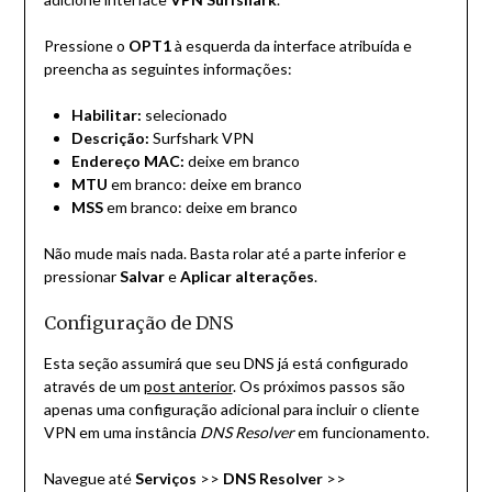
Pressione o
OPT1
à esquerda da interface atribuída e
preencha as seguintes informações:
Habilitar:
selecionado
Descrição:
Surfshark VPN
Endereço MAC:
deixe em branco
MTU
em branco: deixe em branco
MSS
em branco: deixe em branco
Não mude mais nada. Basta rolar até a parte inferior e
pressionar
Salvar
e
Aplicar alterações
.
Configuração de DNS
Esta seção assumirá que seu DNS já está configurado
através de um
post anterior
. Os próximos passos são
apenas uma configuração adicional para incluir o cliente
VPN em uma instância
DNS Resolver
em funcionamento.
Navegue até
Serviços
>>
DNS Resolver
>>