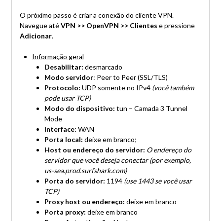
O próximo passo é criar a conexão do cliente VPN.
Navegue até
VPN >> OpenVPN >> Clientes
e pressione
Adicionar
.
Informação geral
Desabilitar:
desmarcado
Modo servidor
: Peer to Peer (SSL/TLS)
Protocolo:
UDP somente no IPv4
(você também
pode usar TCP)
Modo do dispositivo:
tun – Camada 3 Tunnel
Mode
Interface:
WAN
Porta local:
deixe em branco;
Host ou endereço do servidor:
O endereço do
servidor que você deseja conectar
(por exemplo,
us-sea.prod.surfshark.com)
Porta do servidor:
1194
(use 1443 se você usar
TCP)
Proxy host ou endereço:
deixe em branco
Porta proxy:
deixe em branco