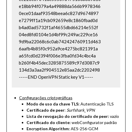
e18bb94f079a4a49888da566b9978346

0ece01daaf93548beea6c827d9674897

e7279ff1a19cb092659e8c1860fbad0d

b4ad0ad5732f1af4655dbd66214e552f

04ed8fd0104e1d4bf99c249ac229ce16

9d9ba22068c6c0ab742424760911d463

6aafb4b85f0c952a9ce4275bc821391a

a65fcd0d2394f006e3fba0fd34c4bc4a

b260f4b45dec3285875589c97d3087c9

134d3a3aa2f904512e85aa2dc2202498

-----END OpenVPN Static key V1-----
Configurações criptográficas
Modo de uso da chave TLS:
Autenticação TLS
Certificado de peer
:
Surfshark_VPN
Lista de revogação do certificado de peer:
vazio
Certificado do cliente:
webConfigurator padrão
Encryption Algorithm:
AES-256-GCM