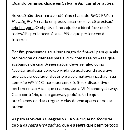
Quando terminar, clique em
Salvar
e
Aplicar alterações
.
Se você não tiver um pseudônimo chamado
RFC1918
ou
Private_IPv4s
criado em posts anteriores, você precisará
criá-lo agora
. O objetivo é nos ajudar a identificar quais
redes/IPs pertencem à sua LAN e que pertencem à
Internet.
Por fim, precisamos atualizar a regra do firewall para que ela
redirecione os clientes para a VPN com base no Alias que
acabamos de criar. A regra atual deve ser algo como
“aceitar qualquer conexão vinda de qualquer dispositivo
que vá para qualquer destino e use o gateway padrão (sua
conexão WAN)”. O que queremos é: Se os dispositivos
pertencem ao Alias que criamos, use a VPN como gateway.
Caso contrário, use o gateway padrão. Note que
precisamos de duas regras e elas devem aparecer nesta
ordem.
Vá para
Firewall >> Regras >> LAN
e clique no
ícone
de
cópia
da
regra IPv4 padrão
, que é a regra que
permite
todo