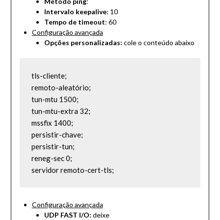
Método ping
:
Intervalo
keepalive
: 10
Tempo de timeout
: 60
Configuração avançada
Opções personalizadas:
cole o conteúdo abaixo
tls-cliente;

remoto-aleatório;

tun-mtu 1500;

tun-mtu-extra 32;

mssfix 1400;

persistir-chave;

persistir-tun;

reneg-sec 0;

servidor remoto-cert-tls;
Configuração avançada
UDP FAST I/O:
deixe