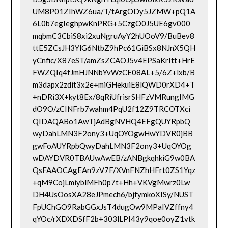
UM8P01ZIhWZ6ua/T/tArgODy5JZMW+pQ1A
6L0b7egIeghpwKnPRG+5CzgO0J5UE6gv000
mqbmC3CbiS8xi2xuNgruAyY2hUOoV9/BuBev8
ttE5ZCsJH3YlG6NtbZ9hPc61GiBSx8NJnX5QH
yCnfic/X87eST/amZsZCAOJ5v4EPSaKrItt+HrE
FWZQIq4fJmHJNNbYvWzCE08AL+5/6Z+lxb/B
m3dapx2zdit3x2e+miGHekuiE8lQWD0rXD4+T
+nDRi3X+kyt8Ex/8qRiUfrisrSHFzVMRungIMG
dO9O/zCINFrb7wahm4PqU2f12Z9TRCOTXci
QIDAQABo1AwTjAdBgNVHQ4EFgQUYRpbQ
wyDahLMN3F2ony3+UqOYOgwHwYDVR0jBB
gwFoAUYRpbQwyDahLMN3F2ony3+UqOYOg
wDAYDVR0TBAUwAwEB/zANBgkqhkiG9w0BA
QsFAAOCAgEAn9zV7F/XVnFNZhHFrt0ZS1Yqz
+qM9CojLmiyblMFh0p7t+Hh+VKVgMwrz0Lw
DH4UsOosXA28eJPmech6/bjfymkoXISy/NUST
FpUChGO9RabGGxJsT4dugOw9MPaIVZffny4
qYOc/rXDXDSfF2b+303lLPI43y9qoe0oyZ1vtk