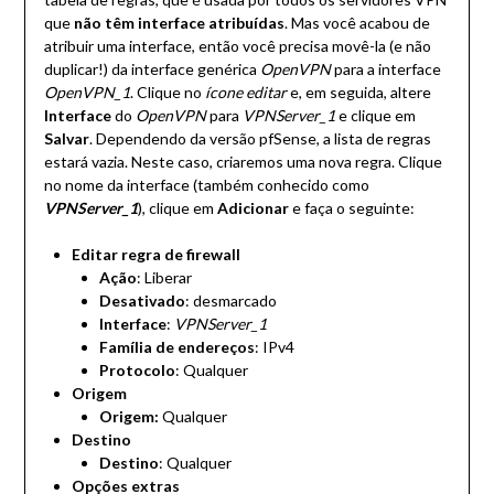
que
não têm interface atribuídas
. Mas você acabou de
atribuir uma interface, então você precisa movê-la (e não
duplicar!) da interface genérica
OpenVPN
para a interface
OpenVPN_1
. Clique no
ícone editar
e, em seguida, altere
Interface
do
OpenVPN
para
VPNServer_1
e clique em
Salvar
. Dependendo da versão pfSense, a lista de regras
estará vazia. Neste caso, criaremos uma nova regra. Clique
no nome da interface (também conhecido como
VPNServer_1
), clique em
Adicionar
e faça o seguinte:
Editar regra de firewall
Ação
: Liberar
Desativado
: desmarcado
Interface
:
VPNServer_1
Família de endereços
: IPv4
Protocolo
: Qualquer
Origem
Origem:
Qualquer
Destino
Destino
: Qualquer
Opções
extras