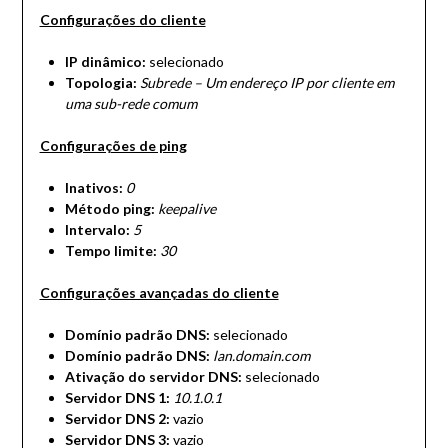
Configurações do cliente
IP dinâmico:
selecionado
Topologia:
Subrede – Um endereço IP por cliente em
uma sub-rede comum
Configurações de ping
Inativos:
0
Método ping:
keepalive
Intervalo:
5
Tempo limite:
30
Configurações avançadas do cliente
Domínio padrão DNS:
selecionado
Domínio padrão DNS:
lan.domain.com
Ativação do servidor DNS:
selecionado
Servidor DNS 1:
10.1.0.1
Servidor DNS 2:
vazio
Servidor DNS 3:
vazio