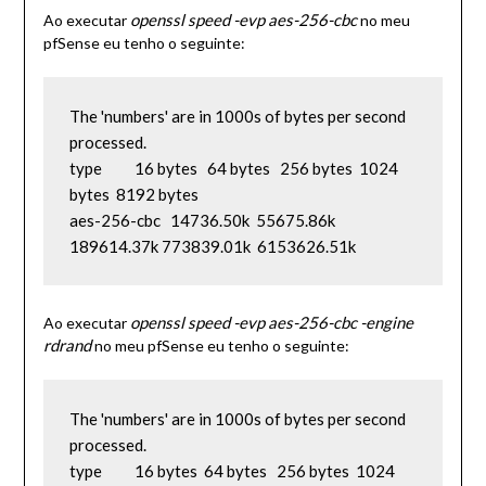
openssl speed -evp aes-256-cbc
Ao executar
no meu
pfSense eu tenho o seguinte:
The 'numbers' are in 1000s of bytes per second 
processed.

type          16 bytes   64 bytes   256 bytes  1024 
bytes  8192 bytes

aes-256-cbc   14736.50k  55675.86k  
189614.37k 773839.01k  6153626.51k
openssl speed -evp aes-256-cbc -engine
Ao executar
rdrand
no meu pfSense eu tenho o seguinte:
The 'numbers' are in 1000s of bytes per second 
processed.

type          16 bytes  64 bytes   256 bytes  1024 