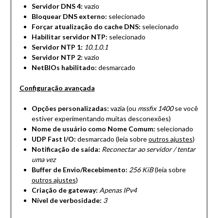
Servidor DNS 4:
vazio
Bloquear DNS externo:
selecionado
Forçar atualização do cache DNS:
selecionado
Habilitar servidor NTP:
selecionado
Servidor NTP 1:
10.1.0.1
Servidor NTP 2:
vazio
NetBIOs habilitado:
desmarcado
Configuração avançada
Opções personalizadas:
vazia (ou
mssfix 1400
se você
estiver experimentando muitas desconexões)
Nome de usuário como Nome Comum:
selecionado
UDP Fast I/O:
desmarcado (leia sobre
outros ajustes
)
Notificação de saída:
Reconectar ao servidor / tentar
uma vez
Buffer de Envio/Recebimento:
256 KiB
(leia sobre
outros ajustes
)
Criação de gateway:
Apenas IPv4
Nível de verbosidade:
3