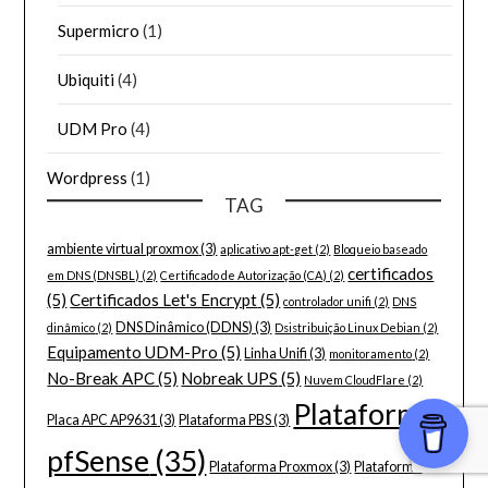
Supermicro
(1)
Ubiquiti
(4)
UDM Pro
(4)
Wordpress
(1)
TAG
ambiente virtual proxmox
(3)
aplicativo apt-get
(2)
Bloqueio baseado
certificados
em DNS (DNSBL)
(2)
Certificado de Autorização (CA)
(2)
(5)
Certificados Let's Encrypt
(5)
controlador unifi
(2)
DNS
DNS Dinâmico (DDNS)
(3)
dinâmico
(2)
Dsistribuição Linux Debian
(2)
Equipamento UDM-Pro
(5)
Linha Unifi
(3)
monitoramento
(2)
No-Break APC
(5)
Nobreak UPS
(5)
Nuvem CloudFlare
(2)
Plataforma
Placa APC AP9631
(3)
Plataforma PBS
(3)
pfSense
(35)
Plataforma Proxmox
(3)
Plataforma