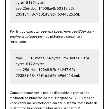
bytes  8192 bytes

aes-256-cbc   14008.64k 50313.22k  
235134.98k 960143.36k  6944325.63k
openssl speed -evp aes-256-cbc -
Por fim, ao executar
engine cryptodev
no meu pfSense o seguinte é
retornado:
type          16 bytes   64 bytes   256 bytes  1024 
bytes  8192 bytes

aes-256-cbc   12968.82k  64247.92k  
223889.18k 769165.66k  6966214.66k
Como podemos ver, o uso de dispositivos crypto não
melhorou os números do meu Netgate SG-2440, mas se
você ver números melhores em seu sistema, tome nota de
qual motor funcionou melhor para usar depois!