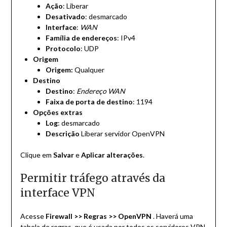
Ação
: Liberar
Desativado
: desmarcado
Interface
:
WAN
Família de endereços
: IPv4
Protocolo
: UDP
Origem
Origem:
Qualquer
Destino
Destino
:
Endereço WAN
Faixa de porta de destino
: 1194
Opções
extras
Log
: desmarcado
Descrição
Liberar servidor OpenVPN
Clique em
Salvar
e
Aplicar alterações
.
Permitir tráfego através da
interface VPN
Acesse
Firewall >> Regras >> OpenVPN
. Haverá uma
tabela de regras, que é usada por todos os servidores VPN