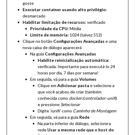
goste
Executar container usando alto privilégio:
desmarcado
Habilitar limitação de recursos:
verificado
Prioridade da CPU:
Média
Limite de memória:
1024 (talvez 512)
Clique no botão
Configurações Avançadas
e uma
nova caixa de diálogo aparecerá
Na guia
Configurações Avançadas
Habilite reinicialização automática:
verificada. Importante para executá-lo 24
horas por dia, 7 dias por semana!
Em seguida, vá para a guia
Volumes
Clique em
Adicionar pasta
e selecione a
que você acabou de criar (também
conhecida como
docker/controlador-unifi
)
e pressione
Selecionar
Digite ‘/unifi’ como
Caminho de Montagem
Em seguida, vá para a guia
Rede
Na parte inferior do diálogo,
selecione
a
rede
Usar a mesma rede que o host do