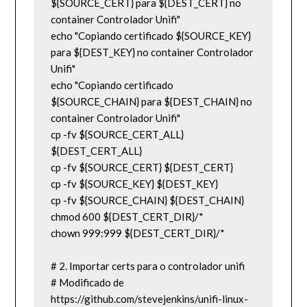
${SOURCE_CERT} para ${DEST_CERT} no 
container Controlador Unifi"

echo "Copiando certificado ${SOURCE_KEY} 
para ${DEST_KEY} no container Controlador 
Unifi"

echo "Copiando certificado 
${SOURCE_CHAIN} para ${DEST_CHAIN} no 
container Controlador Unifi"

cp -fv ${SOURCE_CERT_ALL} 
${DEST_CERT_ALL}

cp -fv ${SOURCE_CERT} ${DEST_CERT}

cp -fv ${SOURCE_KEY} ${DEST_KEY}

cp -fv ${SOURCE_CHAIN} ${DEST_CHAIN}

chmod 600 ${DEST_CERT_DIR}/*

chown 999:999 ${DEST_CERT_DIR}/*

# 2. Importar certs para o controlador unifi

# Modificado de 
https://github.com/stevejenkins/unifi-linux-