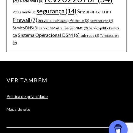
(8)
Rede WiFi
(4)
segurança
(14)
Segurança com
Roteamento
(2)
Firewall
(7)
Servidor de Backup Proxmox
(3)
servidor vpn
(2)
Serviço DNS
(3)
Serviço GMail
(2)
Serviço NMC
(2)
Serviço pfBlockerNG
Sistema Operacional DSM
(6)
(2)
sub-rede
(2)
Tarefas cron
(2)
VER TAMBÉM
Política de privacidade
Mapa do site