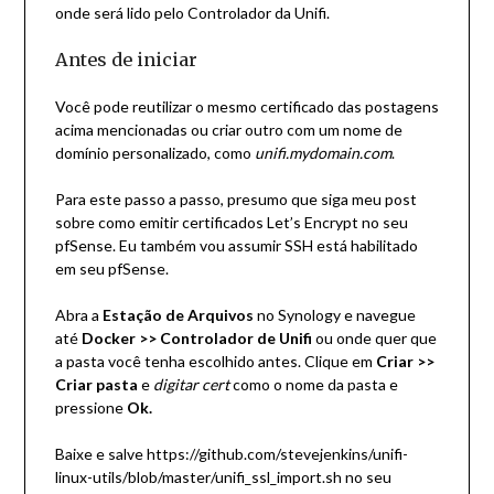
onde será lido pelo Controlador da Unifi.
Antes de iniciar
Você pode reutilizar o mesmo certificado das postagens
acima mencionadas ou criar outro com um nome de
domínio personalizado, como
unifi.mydomain.com
.
Para este passo a passo, presumo que siga
meu post
sobre como emitir certificados Let’s Encrypt no seu
pfSense
. Eu também vou assumir
SSH está habilitado
em seu pfSense
.
Abra a
Estação de Arquivos
no Synology e navegue
até
Docker >> Controlador de Unifi
ou onde quer que
a pasta você tenha escolhido antes. Clique em
Criar >>
Criar pasta
e
digitar cert
como o nome da pasta e
pressione
Ok.
Baixe e salve https://github.com/stevejenkins/unifi-
linux-utils/blob/master/unifi_ssl_import.sh no seu