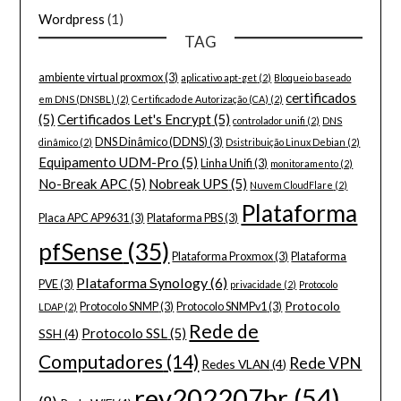
Wordpress
(1)
TAG
ambiente virtual proxmox
(3)
aplicativo apt-get
(2)
Bloqueio baseado
certificados
em DNS (DNSBL)
(2)
Certificado de Autorização (CA)
(2)
(5)
Certificados Let's Encrypt
(5)
controlador unifi
(2)
DNS
DNS Dinâmico (DDNS)
(3)
dinâmico
(2)
Dsistribuição Linux Debian
(2)
Equipamento UDM-Pro
(5)
Linha Unifi
(3)
monitoramento
(2)
No-Break APC
(5)
Nobreak UPS
(5)
Nuvem CloudFlare
(2)
Plataforma
Placa APC AP9631
(3)
Plataforma PBS
(3)
pfSense
(35)
Plataforma Proxmox
(3)
Plataforma
Plataforma Synology
(6)
PVE
(3)
privacidade
(2)
Protocolo
Protocolo
Protocolo SNMP
(3)
Protocolo SNMPv1
(3)
LDAP
(2)
Rede de
Protocolo SSL
(5)
SSH
(4)
Computadores
(14)
Rede VPN
Redes VLAN
(4)
rev202207br
(54)