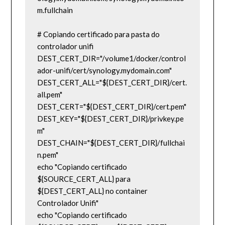
m.fullchain

# Copiando certificado para pasta do 
controlador unifi

DEST_CERT_DIR="/volume1/docker/control
ador-unifi/cert/synology.mydomain.com"

DEST_CERT_ALL="${DEST_CERT_DIR}/cert.
all.pem"

DEST_CERT="${DEST_CERT_DIR}/cert.pem"

DEST_KEY="${DEST_CERT_DIR}/privkey.pe
m"

DEST_CHAIN="${DEST_CERT_DIR}/fullchai
n.pem"

echo "Copiando certificado 
${SOURCE_CERT_ALL} para 
${DEST_CERT_ALL} no container 
Controlador Unifi"

echo "Copiando certificado 