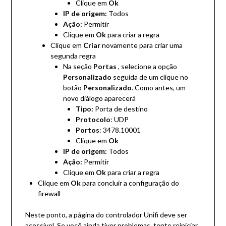
Clique em
Ok
IP de origem:
Todos
Ação:
Permitir
Clique em
Ok
para criar a regra
Clique em
Criar
novamente para criar uma
segunda regra
Na seção
Portas
, selecione a opção
Personalizado
seguida de um clique no
botão
Personalizado
. Como antes, um
novo diálogo aparecerá
Tipo:
Porta de destino
Protocolo
: UDP
Portos
: 3478.10001
Clique em
Ok
IP de origem:
Todos
Ação:
Permitir
Clique em
Ok
para criar a regra
Clique em
Ok
para concluir a configuração do
firewall
Neste ponto, a página do controlador Unifi deve ser
acessível. Se você ainda tiver problemas, tente reiniciar