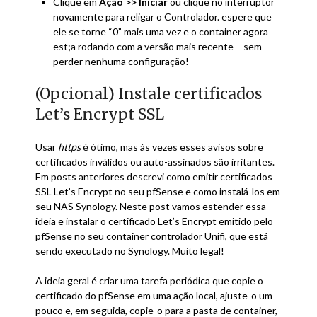
Clique em
Ação >> Iniciar
ou clique no interruptor
novamente para religar o Controlador. espere que
ele se torne “0” mais uma vez e o container agora
est;a rodando com a versão mais recente – sem
perder nenhuma configuração!
(Opcional) Instale certificados
Let’s Encrypt SSL
Usar
https
é ótimo, mas às vezes esses avisos sobre
certificados inválidos ou auto-assinados são irritantes.
Em posts anteriores descrevi
como emitir certificados
SSL Let’s Encrypt no seu pfSense
e
como instalá-los em
seu NAS Synology
. Neste post vamos estender essa
ideia e instalar o certificado Let’s Encrypt emitido pelo
pfSense no seu container controlador Unifi, que está
sendo executado no Synology. Muito legal!
A ideia geral é criar uma tarefa periódica que copie o
certificado do pfSense em uma ação local, ajuste-o um
pouco e, em seguida, copie-o para a pasta de container,