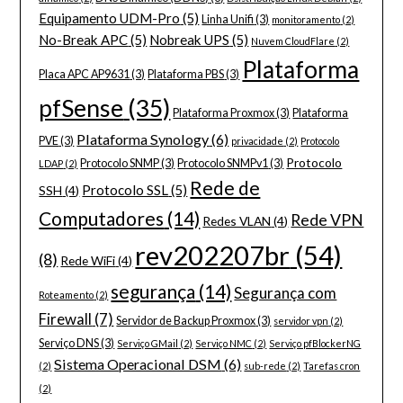
Equipamento UDM-Pro
(5)
Linha Unifi
(3)
monitoramento
(2)
No-Break APC
(5)
Nobreak UPS
(5)
Nuvem CloudFlare
(2)
Plataforma
Placa APC AP9631
(3)
Plataforma PBS
(3)
pfSense
(35)
Plataforma Proxmox
(3)
Plataforma
Plataforma Synology
(6)
PVE
(3)
privacidade
(2)
Protocolo
Protocolo
Protocolo SNMP
(3)
Protocolo SNMPv1
(3)
LDAP
(2)
Rede de
Protocolo SSL
(5)
SSH
(4)
Computadores
(14)
Rede VPN
Redes VLAN
(4)
rev202207br
(54)
(8)
Rede WiFi
(4)
segurança
(14)
Segurança com
Roteamento
(2)
Firewall
(7)
Servidor de Backup Proxmox
(3)
servidor vpn
(2)
Serviço DNS
(3)
Serviço GMail
(2)
Serviço NMC
(2)
Serviço pfBlockerNG
Sistema Operacional DSM
(6)
(2)
sub-rede
(2)
Tarefas cron
(2)