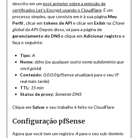
descrito em um
post anterior sobre a emissão de
certificados Let’s Encrypt usando o CloudFlare
. É um
processo simples, que consiste em ir à sua página
Meu
Perfil
, clicar em
tokens de API
e clicar em
Exibir
na
Chave
global da API
. Depois disso, vá para a página de
gerenciamento do DNS
e clique em
Adicionar registro
e
faça o seguinte:
Tipo:
A
Nome:
ddns (ou qualquer outro nome subdomínio que
você gosta
)
Conteúdo:
0.0.0.0
(pfSense atualizará para o seu IP
real mais tarde)
TTL:
15 min
Status de proxy:
Somente DNS
Clique em
Salvar
e seu trabalho é feito no CloudFlare
Configuração pfSense
Agora que você tem um registro
A
para o seu sub-domínio