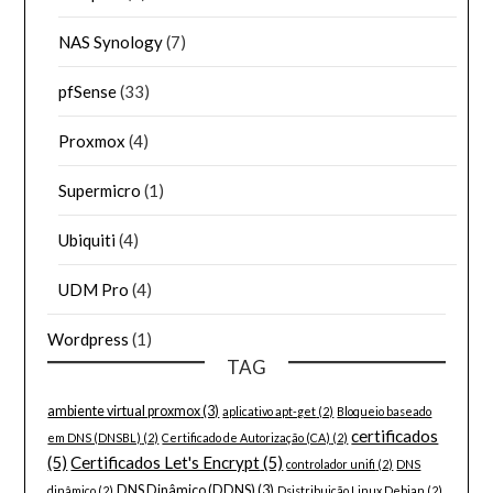
NAS Synology
(7)
pfSense
(33)
Proxmox
(4)
Supermicro
(1)
Ubiquiti
(4)
UDM Pro
(4)
Wordpress
(1)
TAG
ambiente virtual proxmox
(3)
aplicativo apt-get
(2)
Bloqueio baseado
certificados
em DNS (DNSBL)
(2)
Certificado de Autorização (CA)
(2)
(5)
Certificados Let's Encrypt
(5)
controlador unifi
(2)
DNS
DNS Dinâmico (DDNS)
(3)
dinâmico
(2)
Dsistribuição Linux Debian
(2)