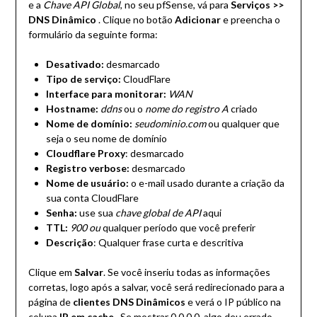
e a
Chave API Global
, no seu pfSense, vá para
Serviços >>
DNS Dinâmico
. Clique no botão
Adicionar
e preencha o
formulário da seguinte forma:
Desativado:
desmarcado
Tipo de serviço:
CloudFlare
Interface para monitorar:
WAN
Hostname:
ddns
ou o
nome do registro A
criado
Nome de domínio:
seudominio.com
ou qualquer que
seja o seu nome de domínio
Cloudflare Proxy
: desmarcado
Registro verbose:
desmarcado
Nome de usuário:
o e-mail usado durante a criação da
sua conta CloudFlare
Senha:
use sua
chave global de API
aqui
TTL:
900 ou
qualquer período que você preferir
Descrição
: Qualquer frase curta e descritiva
Clique em
Salvar
. Se você inseriu todas as informações
corretas, logo após a salvar, você será redirecionado para a
página de
clientes DNS Dinâmicos
e verá o IP público na
coluna
IP em cache
. Se mostrar 0.0.0.0, algo deu errado.